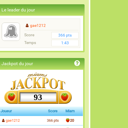
Le leader du jour
gae1212
Score
366 pts
Temps
1:43
Jackpot du jour
93
Joueur
Score
Miam
gae1212
366 pts
20