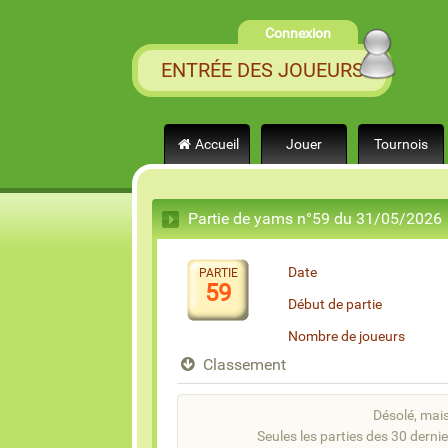
Connexion
ENTRÉE DES JOUEURS
Accueil
Jouer
Tournois
Partie de yams n°59 du 31/05/2026
Date
PARTIE
59
Début de partie
Nombre de joueurs
Classement
Désolé, mais 
Seules les parties des 30 dernie