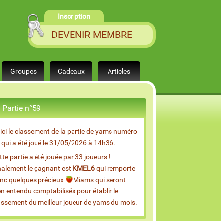
Inscription
DEVENIR MEMBRE
Groupes
Cadeaux
Articles
Partie n°59
ici le classement de la partie de yams numéro
 qui a été joué le 31/05/2026 à 14h36.
tte partie a été jouée par 33 joueurs !
nalement le gagnant est
KMEL6
qui remporte
nc quelques précieux
Miams qui seront
en entendu comptabilisés pour établir le
assement du meilleur joueur de yams du mois.