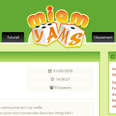
Tutoriel
Classement
Vo
31/05/2026
59
14:36:27
Ce
33 joueurs
Fi
do
bi
cl
cette partie est trop vieille.
rs jours sont conservées dans leur intégralité !