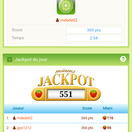
mdede02
Score
369 pts
Temps
2:54
Jackpot du jour
551
Joueur
Score
Miam
1
mdede02
369 pts
116
2
gae1212
366 pts
94