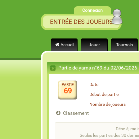
Connexion
ENTRÉE DES JOUEURS
Accueil
Jouer
Tournois
Partie de yams n°69 du 02/06/2026
Date
PARTIE
69
Début de partie
Nombre de joueurs
Classement
Désolé, mais 
Seules les parties des 30 dernie