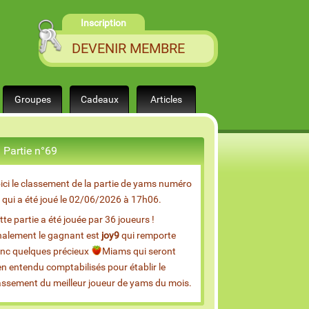
Inscription
DEVENIR MEMBRE
Groupes
Cadeaux
Articles
Partie n°69
ici le classement de la partie de yams numéro
 qui a été joué le 02/06/2026 à 17h06.
tte partie a été jouée par 36 joueurs !
nalement le gagnant est
joy9
qui remporte
nc quelques précieux
Miams qui seront
en entendu comptabilisés pour établir le
assement du meilleur joueur de yams du mois.