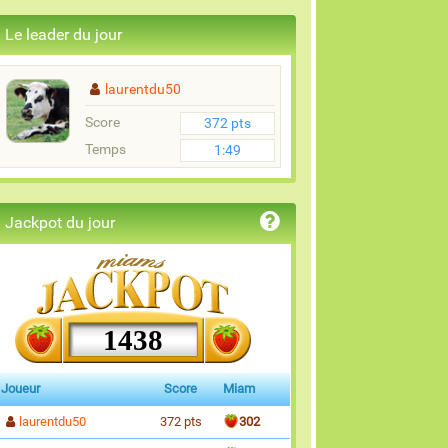
Le leader du jour
laurentdu50
Score
372 pts
Temps
1:49
Jackpot du jour
1438
Joueur
Score
Miam
laurentdu50
372 pts
302