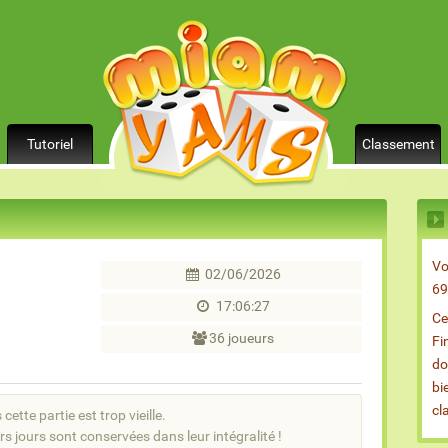
Tutoriel
Classement
Vo
02/06/2026
69
17:06:27
Ce
36 joueurs
Fi
do
bi
cl
cette partie est trop vieille.
rs jours sont conservées dans leur intégralité !