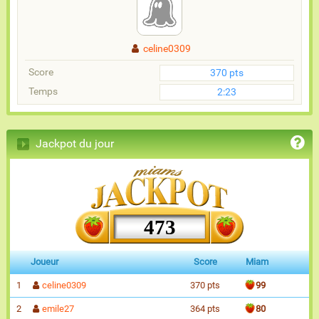
celine0309
Score
370 pts
Temps
2:23
Jackpot du jour
473
Joueur
Score
Miam
1
celine0309
370 pts
99
2
emile27
364 pts
80