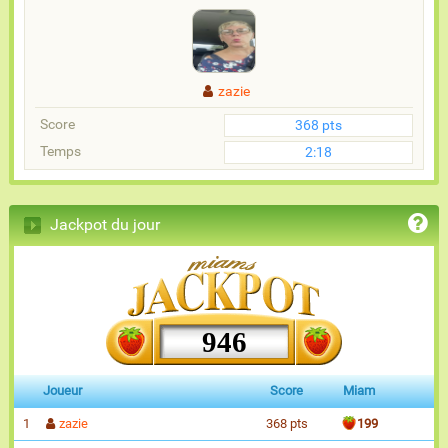
zazie
Score
368 pts
Temps
2:18
Jackpot du jour
946
Joueur
Score
Miam
1
zazie
368 pts
199