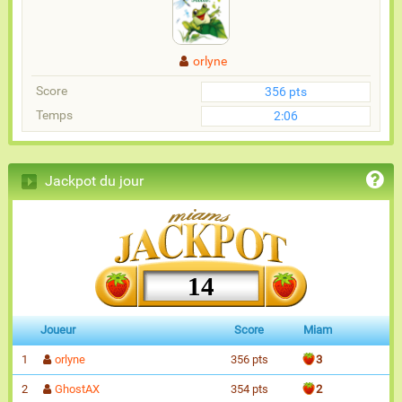
orlyne
Score
356 pts
Temps
2:06
Jackpot du jour
14
Joueur
Score
Miam
1
orlyne
356 pts
3
2
GhostAX
354 pts
2