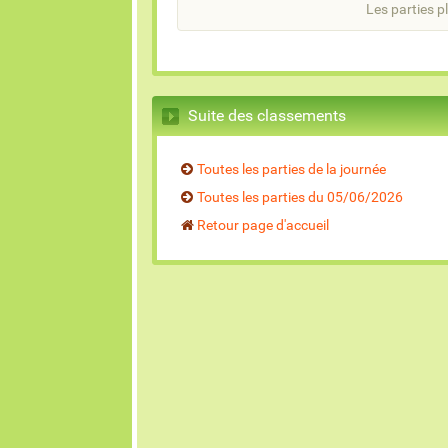
Les parties pl
Suite des classements
Toutes les parties de la journée
Toutes les parties du 05/06/2026
Retour page d'accueil