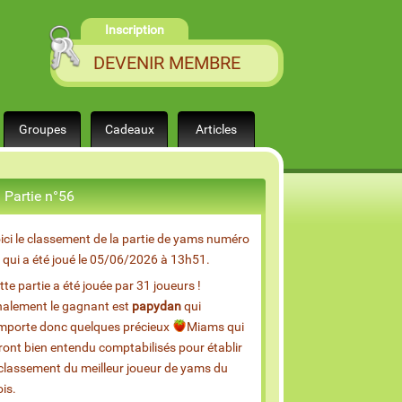
Inscription
DEVENIR MEMBRE
Groupes
Cadeaux
Articles
Partie n°56
ici le classement de la partie de yams numéro
 qui a été joué le 05/06/2026 à 13h51.
tte partie a été jouée par 31 joueurs !
nalement le gagnant est
papydan
qui
mporte donc quelques précieux
Miams qui
ront bien entendu comptabilisés pour établir
 classement du meilleur joueur de yams du
is.