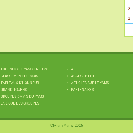
2
3
TOURNOIS DE YAMS EN LIGNE
AIDE
CLASSEMENT DU MOIS
ACCESSIBILITÉ
TABLEAUX D'HONNEUR
ARTICLES SUR LE YAMS
GRAND TOURNOI
PARTENAIRES
GROUPES D'AMIS DU YAMS
LA LIGUE DES GROUPES
©Miam-Yams 2026