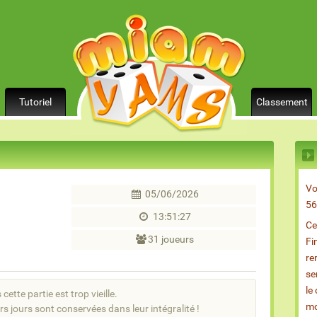
Tutoriel
Classement
Vo
05/06/2026
56
13:51:27
Ce
31 joueurs
Fi
re
se
le
cette partie est trop vieille.
mo
rs jours sont conservées dans leur intégralité !