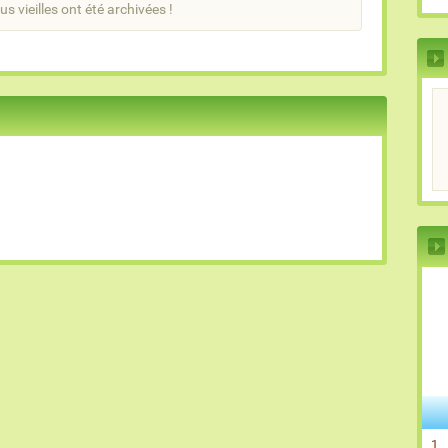
us vieilles ont été archivées !
1