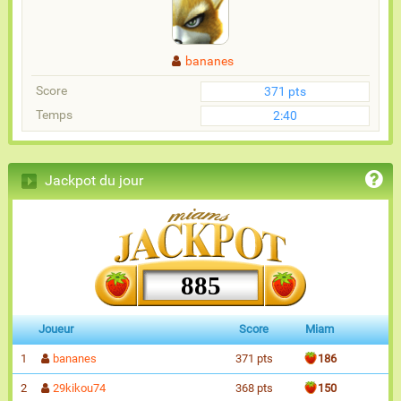
bananes
Score
371 pts
Temps
2:40
Jackpot du jour
885
Joueur
Score
Miam
1
bananes
371 pts
186
2
29kikou74
368 pts
150