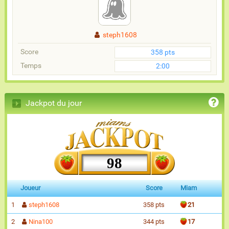
steph1608
Score
358 pts
Temps
2:00
Jackpot du jour
98
Joueur
Score
Miam
1
steph1608
358 pts
21
2
Nina100
344 pts
17