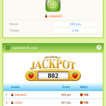
mdede02
Score
369 pts
Temps
2:54
Jackpot du jour
802
Joueur
Score
Miam
1
mdede02
369 pts
168
2
coll52
367 pts
136