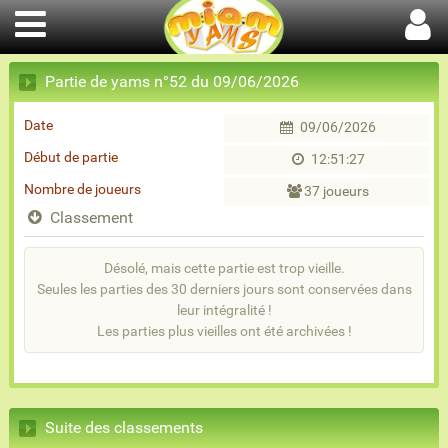
Partie de yams n°52 du 09/06/2026
Date
09/06/2026
Début de partie
12:51:27
Nombre de joueurs
37 joueurs
Classement
Désolé, mais cette partie est trop vieille.
Seules les parties des 30 derniers jours sont conservées dans
leur intégralité !
Les parties plus vieilles ont été archivées !
Suite des classements