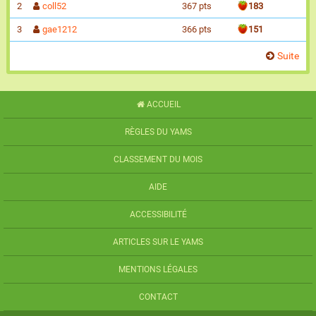
2
coll52
367 pts
183
3
gae1212
366 pts
151
Suite
ACCUEIL
RÈGLES DU YAMS
CLASSEMENT DU MOIS
AIDE
ACCESSIBILITÉ
ARTICLES SUR LE YAMS
MENTIONS LÉGALES
CONTACT