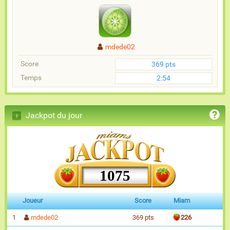
mdede02
Score
369 pts
Temps
2:54
Jackpot du jour
1075
Joueur
Score
Miam
1
mdede02
369 pts
226