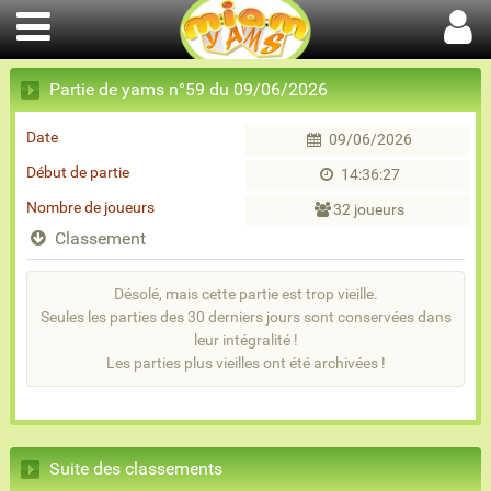
Partie de yams n°59 du 09/06/2026
Date
09/06/2026
Début de partie
14:36:27
Nombre de joueurs
32 joueurs
Classement
Désolé, mais cette partie est trop vieille.
Seules les parties des 30 derniers jours sont conservées dans
leur intégralité !
Les parties plus vieilles ont été archivées !
Suite des classements