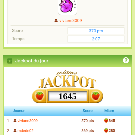
viviane3009
Score
370 pts
Temps
2:07
Jackpot du jour
1645
Joueur
Score
Miam
1
viviane3009
370 pts
345
2
mdede02
369 pts
280