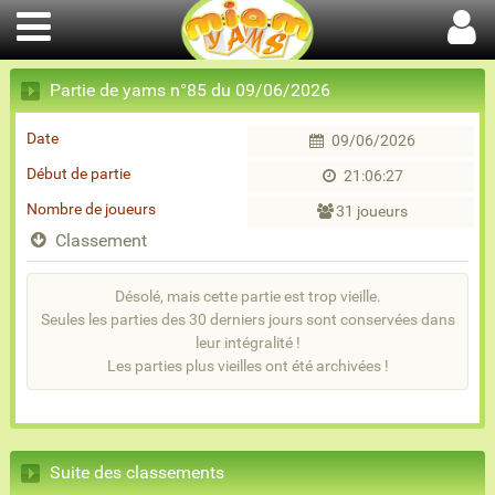
Partie de yams n°85 du 09/06/2026
Date
09/06/2026
Début de partie
21:06:27
Nombre de joueurs
31 joueurs
Classement
Désolé, mais cette partie est trop vieille.
Seules les parties des 30 derniers jours sont conservées dans
leur intégralité !
Les parties plus vieilles ont été archivées !
Suite des classements