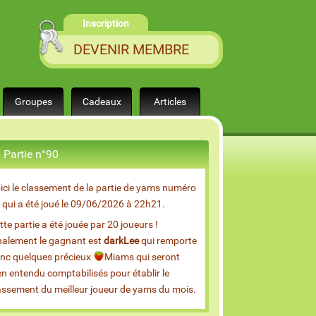
Inscription
DEVENIR MEMBRE
Groupes
Cadeaux
Articles
Partie n°90
ici le classement de la partie de yams numéro
 qui a été joué le 09/06/2026 à 22h21.
tte partie a été jouée par 20 joueurs !
nalement le gagnant est
darkLee
qui remporte
nc quelques précieux
Miams qui seront
en entendu comptabilisés pour établir le
assement du meilleur joueur de yams du mois.