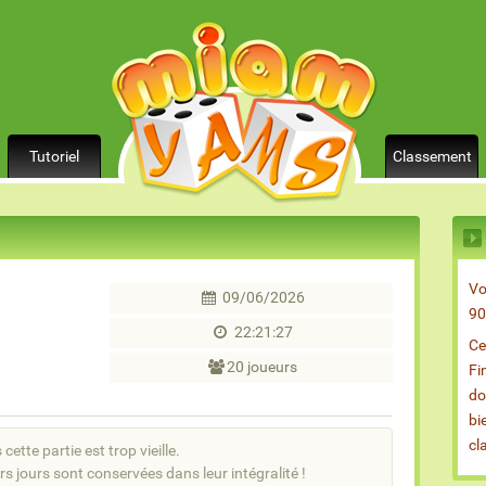
Tutoriel
Classement
Vo
09/06/2026
90
22:21:27
Ce
20 joueurs
Fi
do
bi
cl
cette partie est trop vieille.
rs jours sont conservées dans leur intégralité !