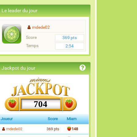
Le leader du jour
mdede02
Score
369 pts
Temps
2:54
Jackpot du jour
704
Joueur
Score
Miam
mdede02
369 pts
148