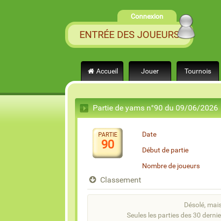
Connexion
ENTRÉE DES JOUEURS
Accueil
Jouer
Tournois
Partie de yams n°90 du 09/06/2026
Date
PARTIE
90
Début de partie
Nombre de joueurs
Classement
Désolé, mais 
Seules les parties des 30 dernie