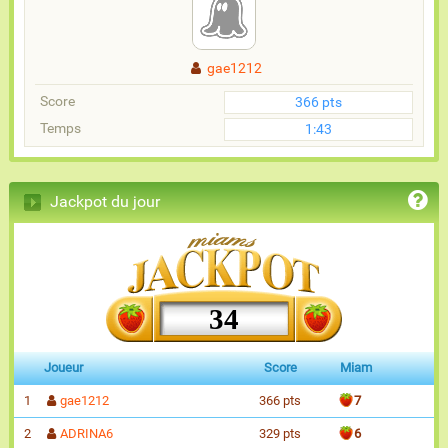
gae1212
Score
366 pts
Temps
1:43
Jackpot du jour
34
Joueur
Score
Miam
1
gae1212
366 pts
7
2
ADRINA6
329 pts
6