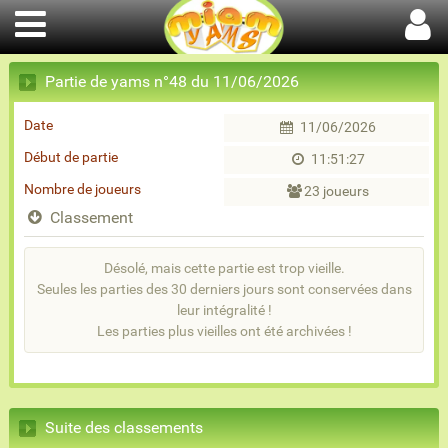
Partie de yams n°48 du 11/06/2026
Date
11/06/2026
Début de partie
11:51:27
Nombre de joueurs
23 joueurs
Classement
Désolé, mais cette partie est trop vieille.
Seules les parties des 30 derniers jours sont conservées dans
leur intégralité !
Les parties plus vieilles ont été archivées !
Suite des classements