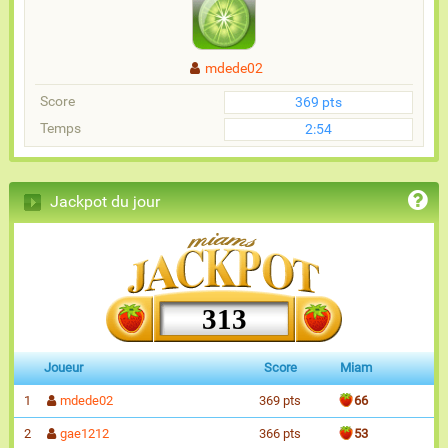
mdede02
Score
369 pts
Temps
2:54
Jackpot du jour
313
Joueur
Score
Miam
1
mdede02
369 pts
66
2
gae1212
366 pts
53