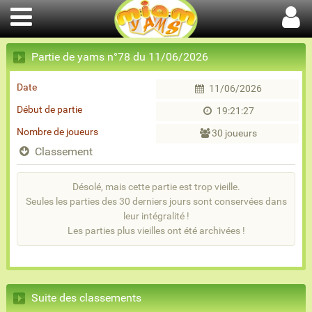
Partie de yams n°78 du 11/06/2026
Date
11/06/2026
Début de partie
19:21:27
Nombre de joueurs
30 joueurs
Classement
Désolé, mais cette partie est trop vieille.
Seules les parties des 30 derniers jours sont conservées dans
leur intégralité !
Les parties plus vieilles ont été archivées !
Suite des classements