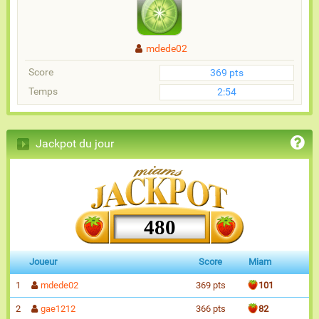
mdede02
Score
369 pts
Temps
2:54
Jackpot du jour
480
Joueur
Score
Miam
1
mdede02
369 pts
101
2
gae1212
366 pts
82