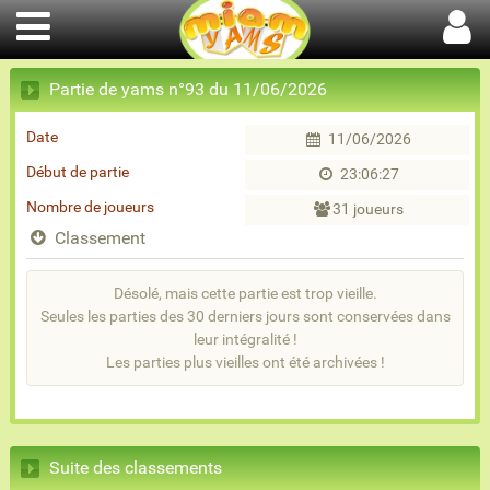
Partie de yams n°93 du 11/06/2026
Date
11/06/2026
Début de partie
23:06:27
Nombre de joueurs
31 joueurs
Classement
Désolé, mais cette partie est trop vieille.
Seules les parties des 30 derniers jours sont conservées dans
leur intégralité !
Les parties plus vieilles ont été archivées !
Suite des classements