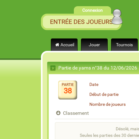
Connexion
ENTRÉE DES JOUEURS
Accueil
Jouer
Tournois
Partie de yams n°38 du 12/06/2026
Date
PARTIE
38
Début de partie
Nombre de joueurs
Classement
Désolé, mais 
Seules les parties des 30 dernie