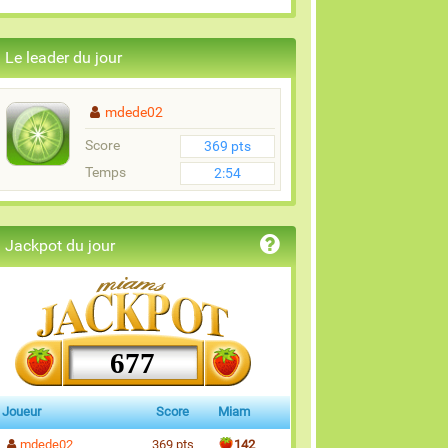
Le leader du jour
mdede02
Score
369 pts
Temps
2:54
Jackpot du jour
677
Joueur
Score
Miam
mdede02
369 pts
142