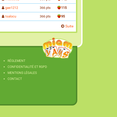
gae1212
366 pts
115
Isalocu
366 pts
95
Suite
RÉGLEMENT
CONFIDENTIALITÉ ET RGPD
MENTIONS LÉGALES
CONTACT