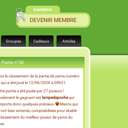
Inscription
DEVENIR MEMBRE
Groupes
Cadeaux
Articles
Partie n°38
ici le classement de la partie de yams numéro
 qui a été joué le 12/06/2026 à 09h21.
tte partie a été jouée par 27 joueurs !
nalement le gagnant est
lampedepoche
qui
mporte donc quelques précieux
Miams qui
ront bien entendu comptabilisés pour établir
 classement du meilleur joueur de yams du
is.