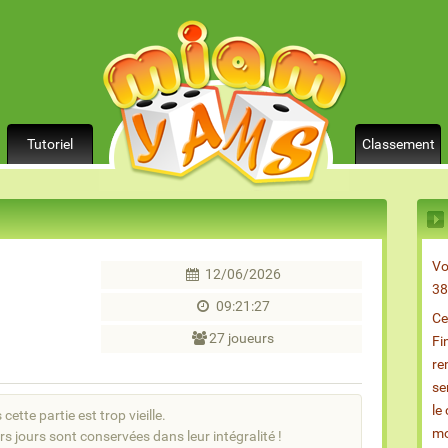
Tutoriel
Classement
Vo
12/06/2026
38
09:21:27
Ce
27 joueurs
Fi
re
se
le
cette partie est trop vieille.
mo
rs jours sont conservées dans leur intégralité !