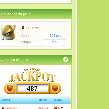
Le leader du jour
bananes
Score
371 pts
Temps
2:40
Jackpot du jour
487
Joueur
Score
Miam
bananes
371 pts
102