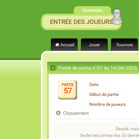
Connexion
ENTRÉE DES JOUEURS
Accueil
Jouer
Tournois
Partie de yams n°57 du 14/06/2026
Date
PARTIE
57
Début de partie
Nombre de joueurs
Classement
Désolé, mais 
Seules les parties des 30 dernie