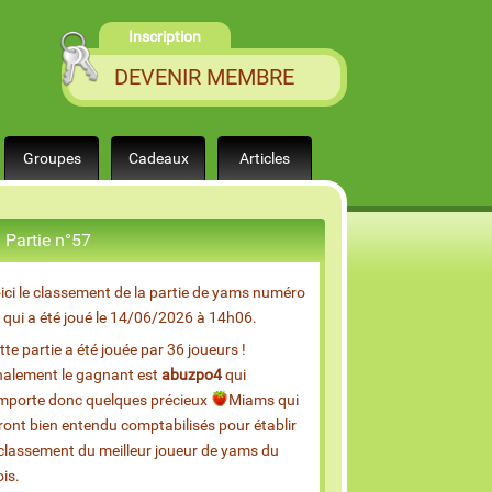
Inscription
DEVENIR MEMBRE
Groupes
Cadeaux
Articles
Partie n°57
ici le classement de la partie de yams numéro
 qui a été joué le 14/06/2026 à 14h06.
tte partie a été jouée par 36 joueurs !
nalement le gagnant est
abuzpo4
qui
mporte donc quelques précieux
Miams qui
ront bien entendu comptabilisés pour établir
 classement du meilleur joueur de yams du
is.