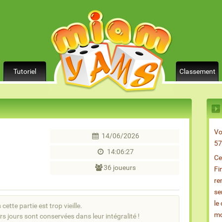
Tutoriel
Classement
Vo
14/06/2026
57
14:06:27
Ce
36 joueurs
Fi
re
se
le
cette partie est trop vieille.
mo
rs jours sont conservées dans leur intégralité !