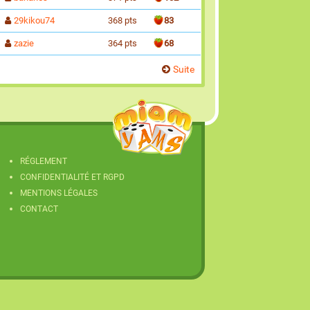
29kikou74
368 pts
83
zazie
364 pts
68
Suite
RÉGLEMENT
CONFIDENTIALITÉ ET RGPD
MENTIONS LÉGALES
CONTACT