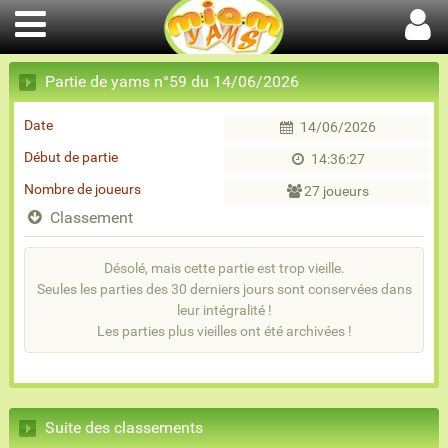
Partie de yams n°59 du 14/06/2026
Date
14/06/2026
Début de partie
14:36:27
Nombre de joueurs
27 joueurs
Classement
Désolé, mais cette partie est trop vieille.
Seules les parties des 30 derniers jours sont conservées dans
leur intégralité !
Les parties plus vieilles ont été archivées !
Suite des classements