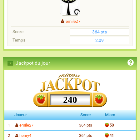
emile27
Score
364 pts
Temps
2:09
Jackpot du jour
240
Joueur
Score
Miam
1
emile27
364 pts
50
2
henry4
364 pts
41