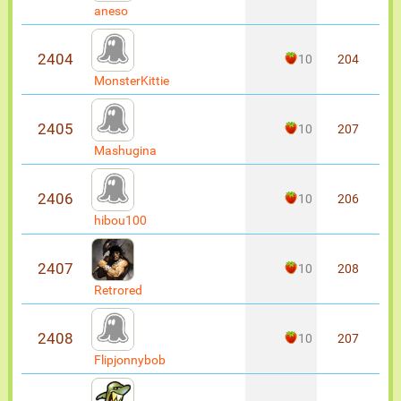
aneso
2404
10
204
MonsterKittie
2405
10
207
Mashugina
2406
10
206
hibou100
2407
10
208
Retrored
2408
10
207
Flipjonnybob