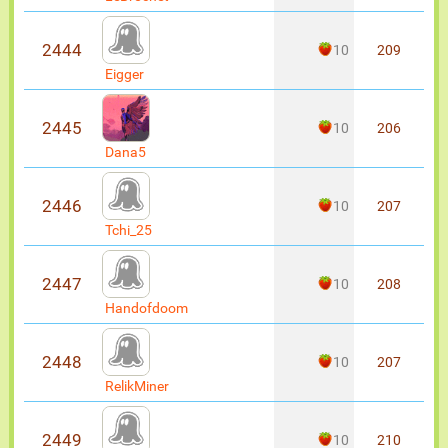
2444
10
209
Eigger
2445
10
206
Dana5
2446
10
207
Tchi_25
2447
10
208
Handofdoom
2448
10
207
RelikMiner
2449
10
210