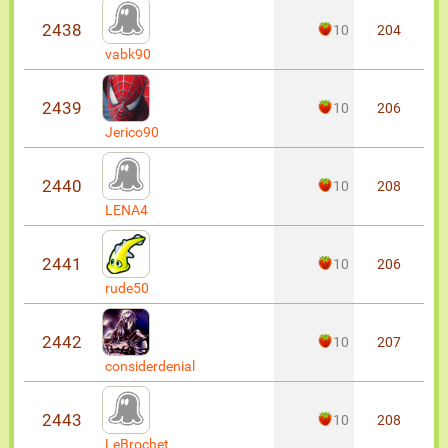
2438
10
204
vabk90
2439
10
206
Jerico90
2440
10
208
LENA4
2441
10
206
rude50
2442
10
207
considerdenial
2443
10
208
LeBrochet