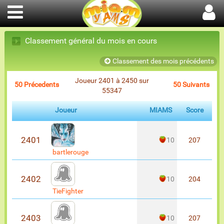
Classement général du mois en cours
Classement des mois précédents
Joueur 2401 à 2450 sur
50 Précedents
50 Suivants
55347
Joueur
MIAMS
Score
2401
10
207
bartlerouge
2402
10
204
TieFighter
2403
10
207