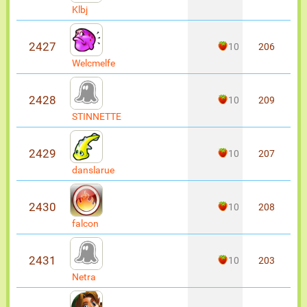
Klbj
2427
10
206
Welcmelfe
2428
10
209
STINNETTE
2429
10
207
danslarue
2430
10
208
falcon
2431
10
203
Netra