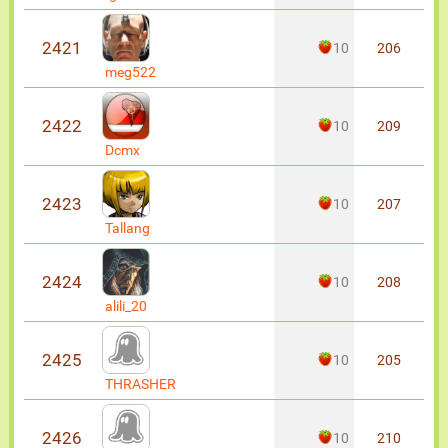
2421
10
206
meg522
2422
10
209
Dcmx
2423
10
207
Tallang
2424
10
208
alili_20
2425
10
205
THRASHER
2426
10
210