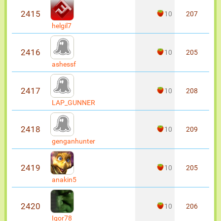
2415
10
207
helgil7
2416
10
205
ashessf
2417
10
208
LAP_GUNNER
2418
10
209
genganhunter
2419
10
205
anakin5
2420
10
206
Igor78