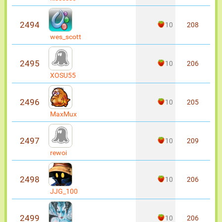
2494
10
208
wes_scott
2495
10
206
XOSU55
2496
10
205
MaxMux
2497
10
209
rewoi
2498
10
206
JJG_100
2499
10
206