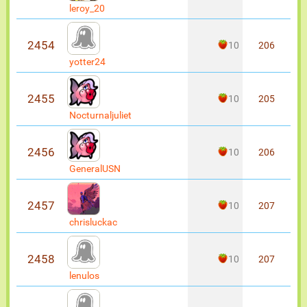
leroy_20
2454
10
206
yotter24
2455
10
205
Nocturnaljuliet
2456
10
206
GeneralUSN
2457
10
207
chrisluckac
2458
10
207
lenulos