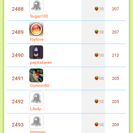
2488
10
207
Sugar100
2489
10
207
foylove
2490
10
212
pepitakaren
2491
10
205
Ozmnm90
2492
10
205
Lilisily
2493
10
209
kissesso