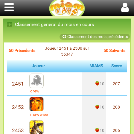
Classement général du mois en cours
Classement des mois précédents
Joueur 2451 à 2500 sur
50 Précedents
50 Suivants
55347
Joueur
MIAMS
Score
2451
10
207
drew
2452
10
208
mawwiee
2453
10
206