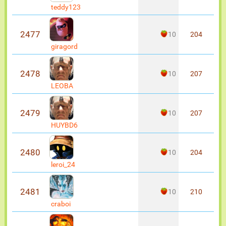
teddy123
2477
10
204
giragord
2478
10
207
LEOBA
2479
10
207
HUYBD6
2480
10
204
leroi_24
2481
10
210
craboi