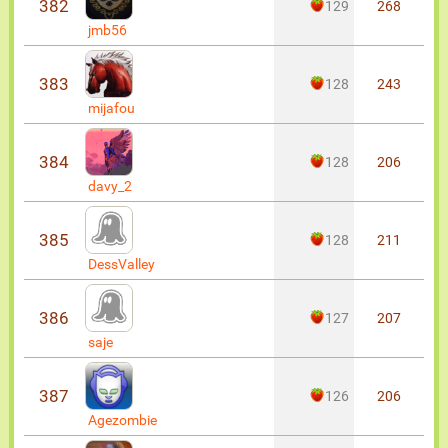
382
129
268
jmb56
383
128
243
mijafou
384
128
206
davy_2
385
128
211
DessValley
386
127
207
saje
387
126
206
Agezombie