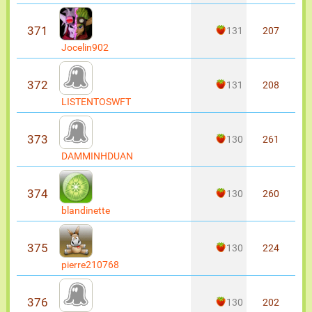
371
131
207
Jocelin902
372
131
208
LISTENTOSWFT
373
130
261
DAMMINHDUAN
374
130
260
blandinette
375
130
224
pierre210768
376
130
202