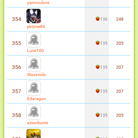
yannoulove
354
136
248
jérôme84
355
135
205
Luce100
356
135
207
Wazimolo
357
135
207
Edaragon
358
135
205
azianbunie