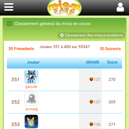
Classement général du mois en cours
Classement des mois précédents
Joueur 351 à 400 sur 55347
50 Précedents
50 Suivants
Joueur
MIAMS
Score
351
137
270
gazule
352
137
205
annaig
353
136
271