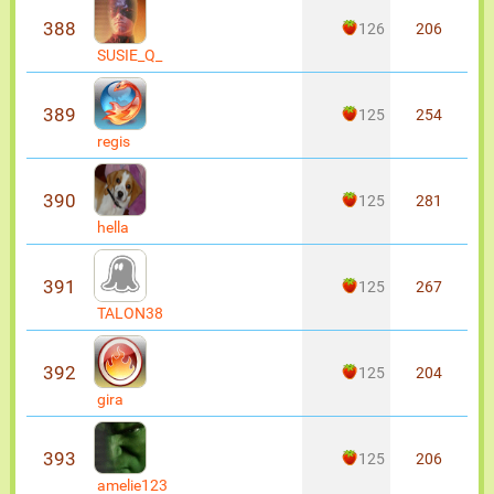
388
126
206
SUSIE_Q_
389
125
254
regis
390
125
281
hella
391
125
267
TALON38
392
125
204
gira
393
125
206
amelie123