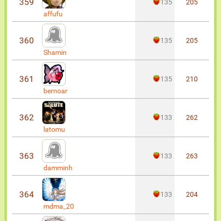
359
135
205
affufu
360
135
205
Shamin
361
135
210
bernoar
362
133
262
latomu
363
133
263
damminh
364
133
204
mdma_20