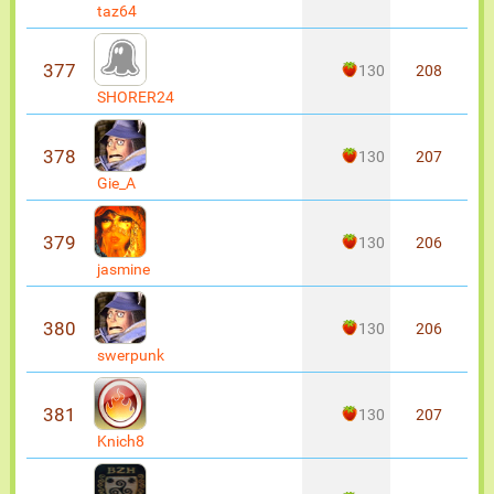
taz64
377
130
208
SHORER24
378
130
207
Gie_A
379
130
206
jasmine
380
130
206
swerpunk
381
130
207
Knich8