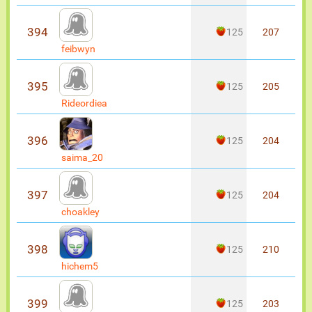
394
125
207
feibwyn
395
125
205
Rideordiea
396
125
204
saima_20
397
125
204
choakley
398
125
210
hichem5
399
125
203