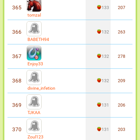
365
133
207
tomzal
366
132
263
BABETH94
367
132
278
Enjoy33
368
132
209
divine_infetion
369
131
206
TJKAA
370
131
203
Zoul123