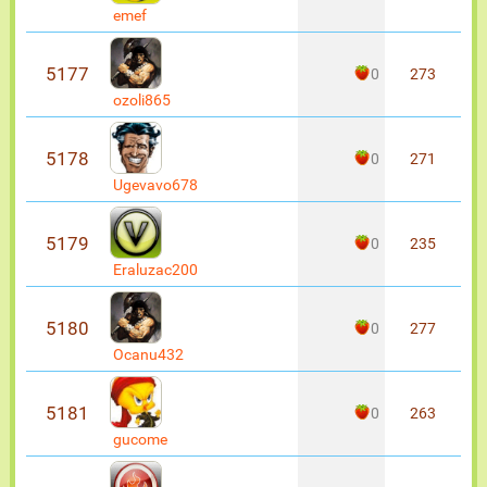
emef
5177
0
273
ozoli865
5178
0
271
Ugevavo678
5179
0
235
Eraluzac200
5180
0
277
Ocanu432
5181
0
263
gucome