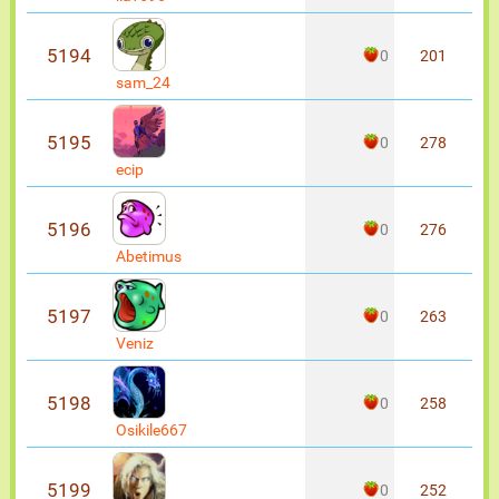
5194
0
201
sam_24
5195
0
278
ecip
5196
0
276
Abetimus
5197
0
263
Veniz
5198
0
258
Osikile667
5199
0
252