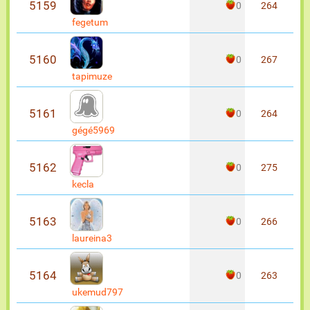
5159
0
264
fegetum
5160
0
267
tapimuze
5161
0
264
gégé5969
5162
0
275
kecla
5163
0
266
laureina3
5164
0
263
ukemud797