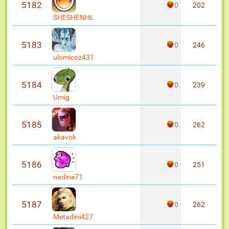
5182
0
202
SHESHENHL
5183
0
246
ulomicoz431
5184
0
239
Umig
5185
0
262
akavok
5186
0
251
nadine71
5187
0
262
Metadini427