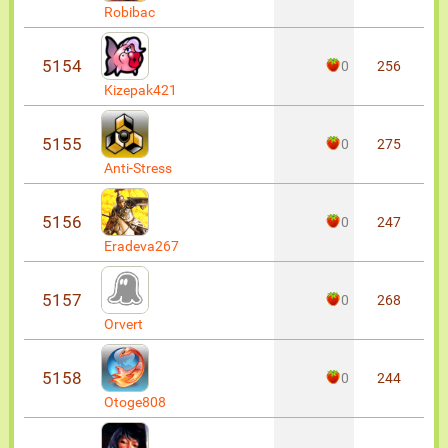
Robibac
5154
0
256
Kizepak421
5155
0
275
Anti-Stress
5156
0
247
Eradeva267
5157
0
268
Orvert
5158
0
244
Otoge808