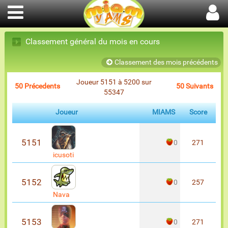
Classement général du mois en cours
Classement des mois précédents
Joueur 5151 à 5200 sur
50 Précedents
50 Suivants
55347
Joueur
MIAMS
Score
5151
0
271
icusoti
5152
0
257
Nava
5153
0
271