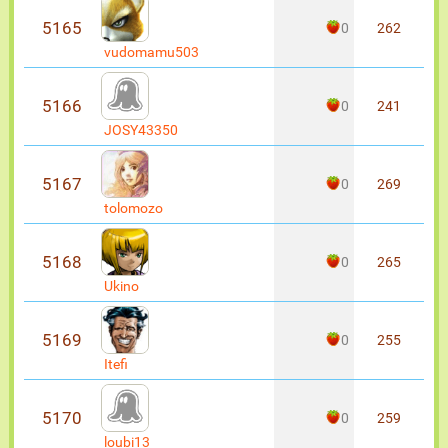
5165
0
262
vudomamu503
5166
0
241
JOSY43350
5167
0
269
tolomozo
5168
0
265
Ukino
5169
0
255
Itefi
5170
0
259
loubi13