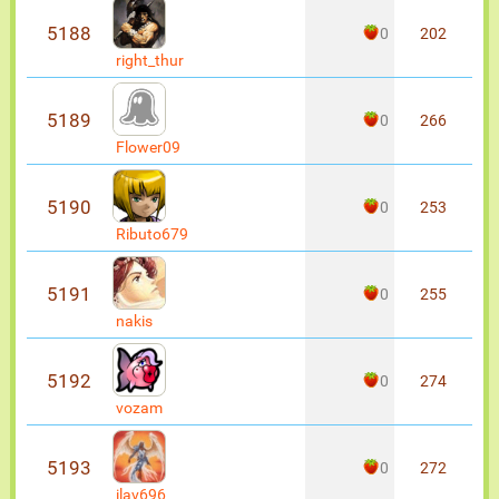
5188
0
202
right_thur
5189
0
266
Flower09
5190
0
253
Ributo679
5191
0
255
nakis
5192
0
274
vozam
5193
0
272
ilav696