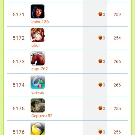
5171
0
259
epibu136
5172
0
254
ubur
5173
0
266
zapu762
5174
0
266
Erekuc
5175
0
255
Cepuzoz52
5176
0
256