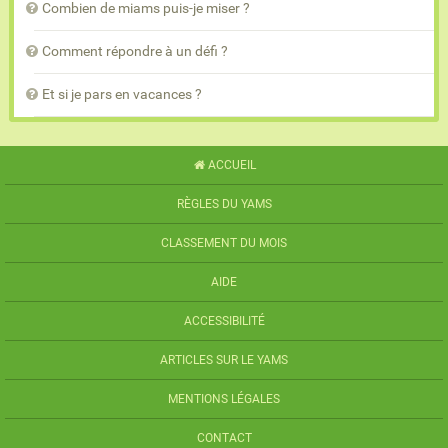
Combien de miams puis-je miser ?
Comment répondre à un défi ?
Et si je pars en vacances ?
ACCUEIL
RÈGLES DU YAMS
CLASSEMENT DU MOIS
AIDE
ACCESSIBILITÉ
ARTICLES SUR LE YAMS
MENTIONS LÉGALES
CONTACT