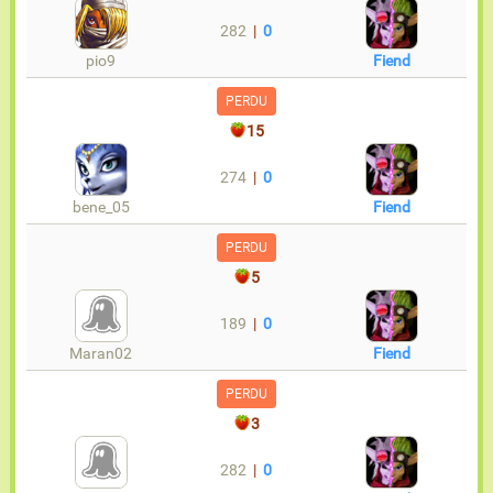
282
|
0
pio9
Fiend
PERDU
15
274
|
0
bene_05
Fiend
PERDU
5
189
|
0
Maran02
Fiend
PERDU
3
282
|
0