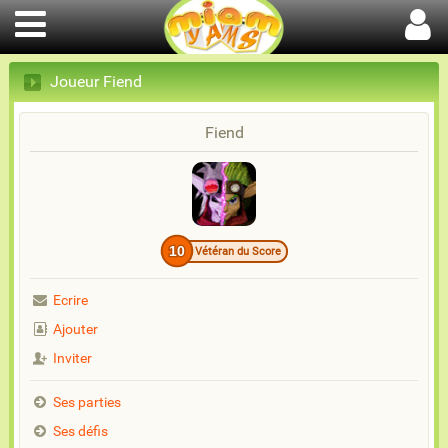
Joueur Fiend
Fiend
10
Vétéran du Score
Ecrire
Ajouter
Inviter
Ses parties
Ses défis