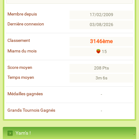
Membre depuis
17/02/2009
Dernière connexion
03/08/2026
Classement
3146ème
Miams du mois
15
Score moyen
208 Pts
Temps moyen
3m 6s
Médailles gagnées
-
Grands Tournois Gagnés
-
Yam's !