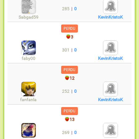
285
|
0
Sabgad59
KevinKristoK
PERDU
3
301
|
0
faby00
KevinKristoK
PERDU
12
252
|
0
fanfanla
KevinKristoK
PERDU
13
269
|
0