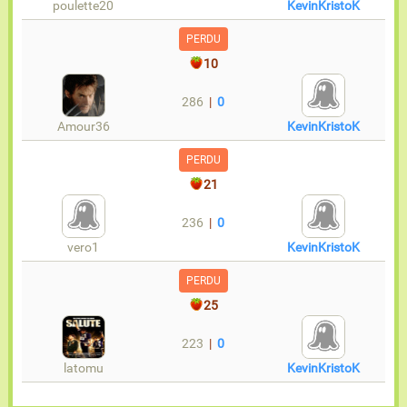
poulette20
KevinKristoK
PERDU
10
286
|
0
Amour36
KevinKristoK
PERDU
21
236
|
0
vero1
KevinKristoK
PERDU
25
223
|
0
latomu
KevinKristoK