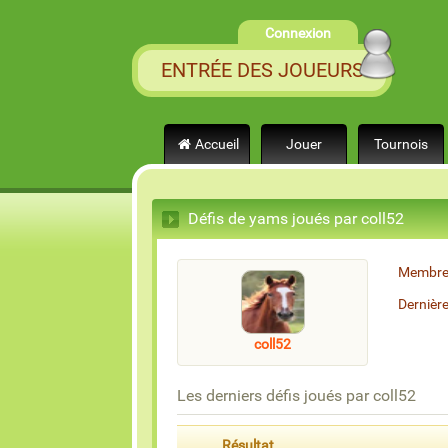
Connexion
ENTRÉE DES JOUEURS
Accueil
Jouer
Tournois
Défis de yams joués par coll52
Membre
Dernièr
coll52
Les derniers défis joués par coll52
Résultat