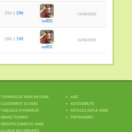
293
|
256
13/06/2026
coll52
290
|
193
10/06/2026
coll52
TOURNOIS DE YAMS EN LIGNE
AIDE
CLASSEMENT DU MOIS
ACCESSIBILITÉ
TABLEAUX D'HONNEUR
ARTICLES SUR LE YAMS
GRAND TOURNOI
PARTENAIRES
GROUPES D'AMIS DU YAMS
LA LIGUE DES GROUPES