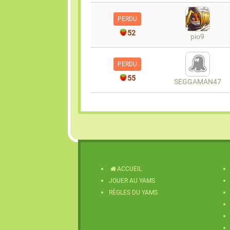
PERDU
52
pio9
PERDU
55
SEGGAMAN47
ACCUEIL
JOUER AU YAMS
RÈGLES DU YAMS