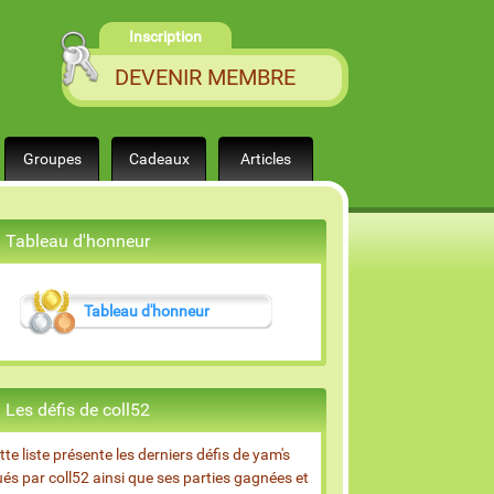
Inscription
DEVENIR MEMBRE
Groupes
Cadeaux
Articles
Tableau d'honneur
Tableau d'honneur
Les défis de coll52
tte liste présente les derniers défis de yam's
ués par coll52 ainsi que ses parties gagnées et