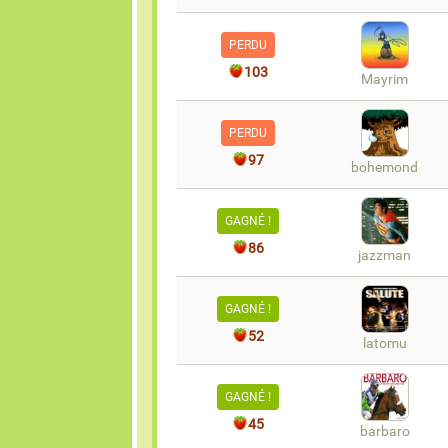
PERDU
103
Mayrim
PERDU
97
bohemond
GAGNÉ !
86
jazzman
GAGNÉ !
52
latomu
GAGNÉ !
45
barbaro