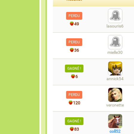
PERDU
49
lasouris6
PERDU
36
mielle30
GAGNÉ !
6
annick54
PERDU
120
veronette
GAGNÉ !
83
coll52