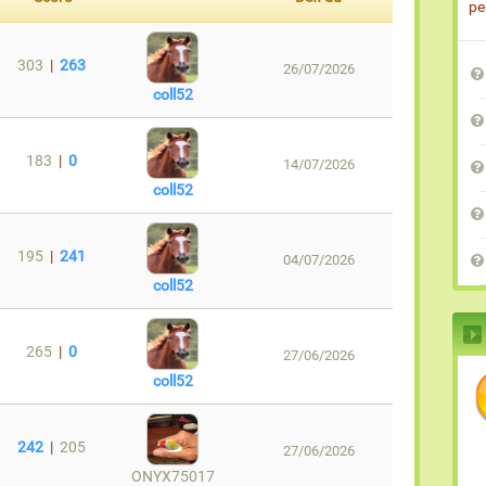
pe
303
|
263
26/07/2026
coll52
183
|
0
14/07/2026
coll52
195
|
241
04/07/2026
coll52
265
|
0
27/06/2026
coll52
242
|
205
27/06/2026
ONYX75017