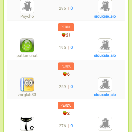
296
|
0
Psycho
siouxsie_sio
PERDU
21
195
|
0
patlamchat
siouxsie_sio
PERDU
6
259
|
0
zorglub33
siouxsie_sio
PERDU
2
276
|
0