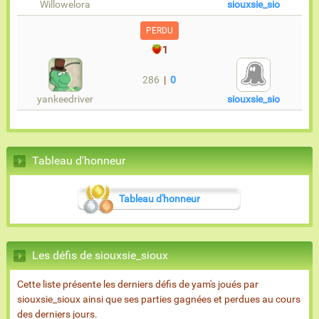
Willowelora
siouxsie_sio
PERDU
1
286
|
0
yankeedriver
siouxsie_sio
Tableau d'honneur
Tableau d'honneur
Les défis de siouxsie_sioux
Cette liste présente les derniers défis de yam's joués par
siouxsie_sioux ainsi que ses parties gagnées et perdues au cours
des derniers jours.