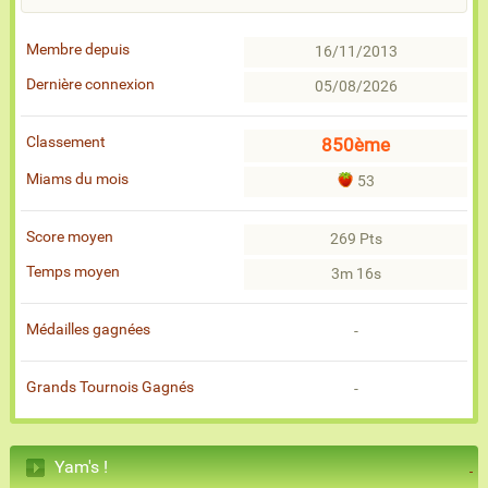
Membre depuis
16/11/2013
Dernière connexion
05/08/2026
Classement
850ème
Miams du mois
53
Score moyen
269 Pts
Temps moyen
3m 16s
Médailles gagnées
-
Grands Tournois Gagnés
-
Yam's !