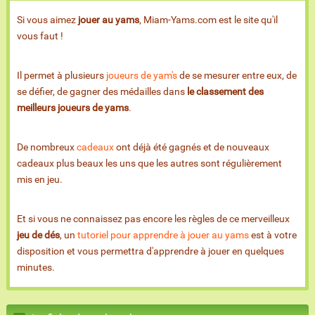
Si vous aimez
jouer au yams
, Miam-Yams.com est le site qu'il
vous faut !
Il permet à plusieurs
joueurs de yam's
de se mesurer entre eux, de
se défier, de gagner des médailles dans
le classement des
meilleurs joueurs de yams
.
De nombreux
cadeaux
ont déjà été gagnés et de nouveaux
cadeaux plus beaux les uns que les autres sont régulièrement
mis en jeu.
Et si vous ne connaissez pas encore les règles de ce merveilleux
jeu de dés
, un
tutoriel pour apprendre à jouer au yams
est à votre
disposition et vous permettra d'apprendre à jouer en quelques
minutes.