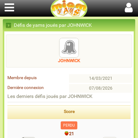
Défis de yams joués par JOHNWICK
JOHNWICK
Membre depuis
14/03/2021
Dernière connexion
07/08/2026
Les derniers défis joués par JOHNWICK
Score
PERDU
21