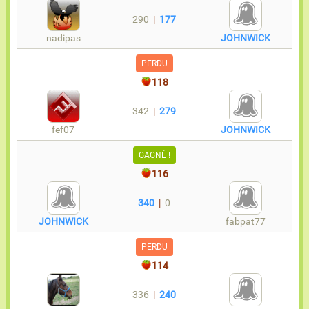
290
|
177
nadipas
JOHNWICK
PERDU
118
342
|
279
fef07
JOHNWICK
GAGNÉ !
116
340
|
0
JOHNWICK
fabpat77
PERDU
114
336
|
240