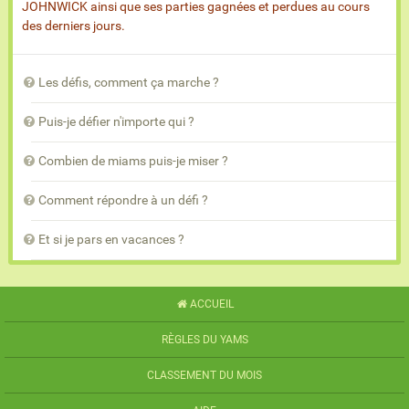
JOHNWICK ainsi que ses parties gagnées et perdues au cours
des derniers jours.
Les défis, comment ça marche ?
Puis-je défier n'importe qui ?
Combien de miams puis-je miser ?
Comment répondre à un défi ?
Et si je pars en vacances ?
ACCUEIL
RÈGLES DU YAMS
CLASSEMENT DU MOIS