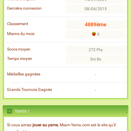
Dernière connexion
08/04/2015
Classement
4889ème
Miams du mois
0
Score moyen
272 Pts
Temps moyen
3m 8s
Médailles gagnées
-
Grands Tournois Gagnés
-
Yam's !
Si vous aimez
jouer au yams
, Miam-Yams.com est le site qu'il