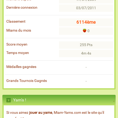
Dernière connexion
03/07/2011
Classement
6114ème
Miams du mois
0
Score moyen
255 Pts
Temps moyen
4m 4s
Médailles gagnées
-
Grands Tournois Gagnés
-
Yam's !
Si vous aimez
jouer au yams
, Miam-Yams.com est le site qu'il