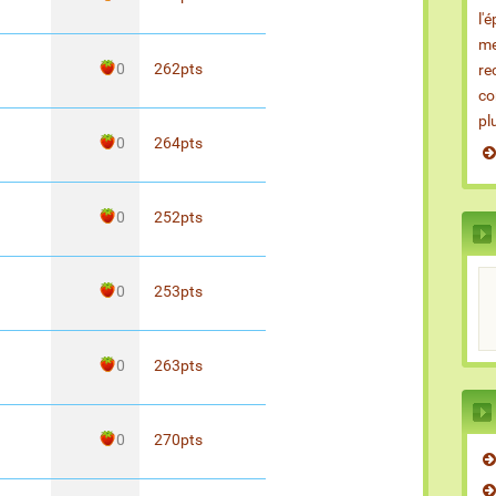
l'
me
0
262
pts
re
co
pl
0
264
pts
0
252
pts
0
253
pts
0
263
pts
0
270
pts