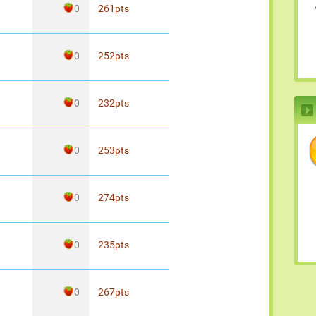
0
261
pts
0
252
pts
0
232
pts
0
253
pts
0
274
pts
0
235
pts
0
267
pts