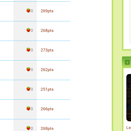
0
269
pts
0
268
pts
0
273
pts
0
262
pts
0
251
pts
0
266
pts
Le
0
268
pts