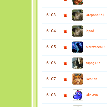
6103
Orepana857
6104
lopad
6105
Merezece618
6106
tupog185
6107
ikes865
6108
Olini396