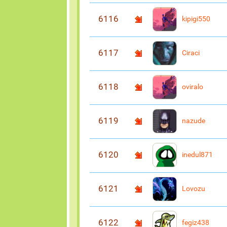
6116
kipigi550
6117
Ciraci
6118
oviralo
6119
nazude
6120
inedul871
6121
Lovozu
6122
fegiz438