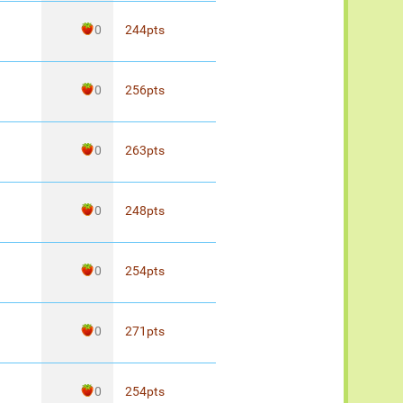
0
244
pts
0
256
pts
0
263
pts
0
248
pts
0
254
pts
0
271
pts
0
254
pts