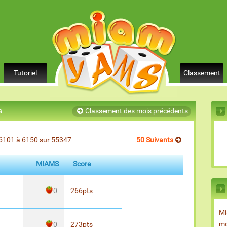
Tutoriel
Classement
s
Classement des mois précédents
6101 à 6150 sur 55347
50 Suivants
MIAMS
Score
0
266
pts
Mi
mo
0
273
pts