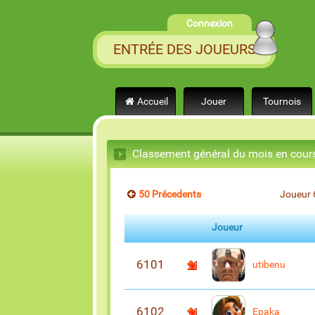
Connexion
ENTRÉE DES JOUEURS
Accueil
Jouer
Tournois
Classement général du mois en cour
50 Précedents
Joueur 
Joueur
6101
utibenu
6102
Epaka