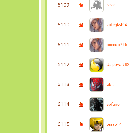
6109
jvlvis
6110
vufegiz494
6111
ocesab756
6112
Usipoval782
6113
abit
6114
sofuno
6115
tesa614