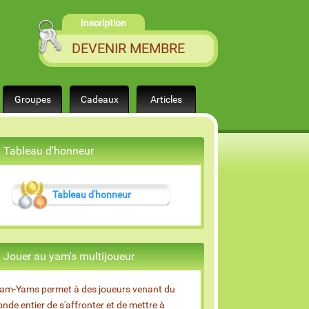
Inscription
DEVENIR MEMBRE
Groupes
Cadeaux
Articles
Tableau d'honneur
Tableau d'honneur
Jouer au yam's multijoueur
am-Yams permet à des joueurs venant du
nde entier de s'affronter et de mettre à