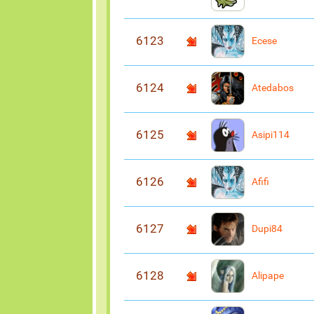
6123
Ecese
6124
Atedabos
6125
Asipi114
6126
Afifi
6127
Dupi84
6128
Alipape