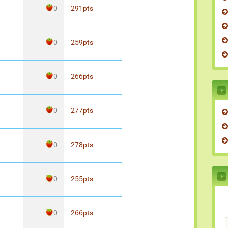
0
291
pts
0
259
pts
0
266
pts
0
277
pts
0
278
pts
0
255
pts
0
266
pts