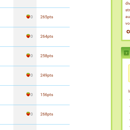
di
st
au
0
265
pts
vo
0
264
pts
0
258
pts
0
249
pts
0
156
pts
0
268
pts