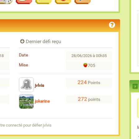
Dernier défi reçu
Date
18
28/06/2026 à 00h35
Mise
705
224
Points
jvlvis
272
points
jokerine
re connecté pour défier jvlvis