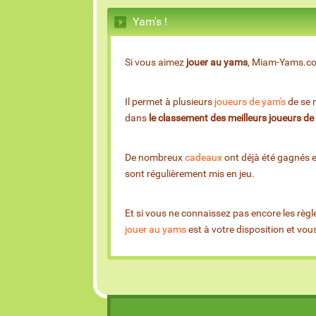
Yam's !
Si vous aimez
jouer au yams
, Miam-Yams.com 
Il permet à plusieurs
joueurs de yam's
de se m
dans
le classement des meilleurs joueurs d
De nombreux
cadeaux
ont déjà été gagnés 
sont régulièrement mis en jeu.
Et si vous ne connaissez pas encore les règl
jouer au yams
est à votre disposition et vo