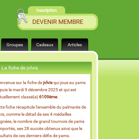
Inscription
DEVENIR MEMBRE
Groupes
Cadeaux
Articles
La fiche de jvlvis
envenue sur la fiche de
jvlvis
qui joue au yams
puis le mardi 9 décembre 2025 et qui est
tuellement classé(e)
6109ème
.
tte fiche récapitule l'ensemble du palmarès de
lvis, comme le détail de ses 4 médailles
gnées, le nombre de grand tournois de yams
mportés, ses 28 succès obtenus ainsi que le
sultats de ces derniers défis de yams.