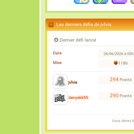
Les derniers défis de jvlvis
Dernier défi lancé
Date
26/06/2026 à 00h
Mise
1186
294
Points
jvlvis
290
Points
denyskk56
Vous devez êt