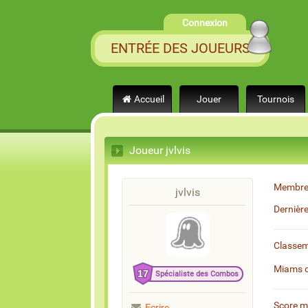
Connexion
ENTRÉE DES JOUEURS
Accueil
Jouer
Tournois
Joueur jvlvis
Membre
jvlvis
Dernièr
Classe
Miams 
17
Spécialiste des Combos
Score 
Ecrire