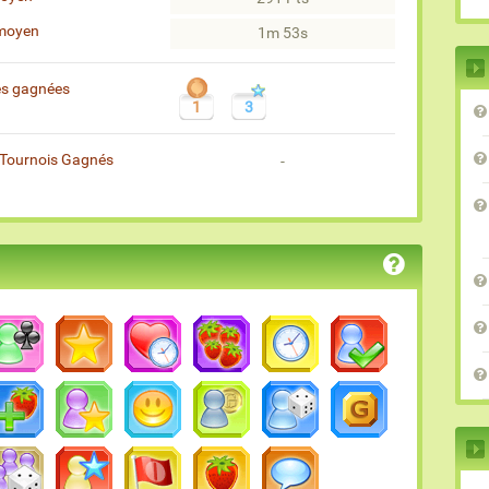
moyen
1m 53s
es gagnées
1
3
Tournois Gagnés
-
)