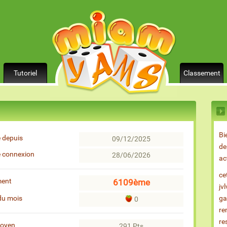
Tutoriel
Classement
Bi
 depuis
09/12/2025
de
e connexion
28/06/2026
ac
ce
ment
6109ème
jv
du mois
ga
0
re
re
moyen
291 Pts