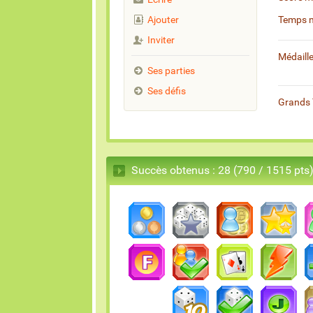
Ajouter
Temps 
Inviter
Médaill
Ses parties
Ses défis
Grands 
Succès obtenus : 28 (790 / 1515 pts