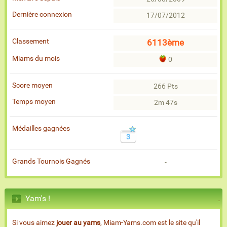
Dernière connexion
17/07/2012
Classement
6113ème
Miams du mois
0
Score moyen
266 Pts
Temps moyen
2m 47s
Médailles gagnées
3
Grands Tournois Gagnés
-
Yam's !
Si vous aimez
jouer au yams
, Miam-Yams.com est le site qu'il