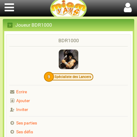
Joueur BDR1000
BDR1000
9
Spécialiste des Lancers
Ecrire
Ajouter
Inviter
Ses parties
Ses défis