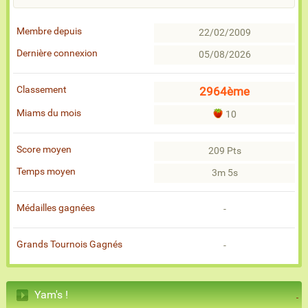
Membre depuis
22/02/2009
Dernière connexion
05/08/2026
Classement
2964ème
Miams du mois
10
Score moyen
209 Pts
Temps moyen
3m 5s
Médailles gagnées
-
Grands Tournois Gagnés
-
Yam's !