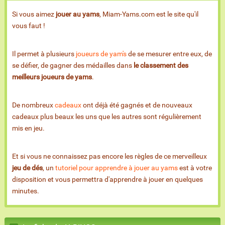
Si vous aimez
jouer au yams
, Miam-Yams.com est le site qu'il
vous faut !
Il permet à plusieurs
joueurs de yam's
de se mesurer entre eux, de
se défier, de gagner des médailles dans
le classement des
meilleurs joueurs de yams
.
De nombreux
cadeaux
ont déjà été gagnés et de nouveaux
cadeaux plus beaux les uns que les autres sont régulièrement
mis en jeu.
Et si vous ne connaissez pas encore les règles de ce merveilleux
jeu de dés
, un
tutoriel pour apprendre à jouer au yams
est à votre
disposition et vous permettra d'apprendre à jouer en quelques
minutes.