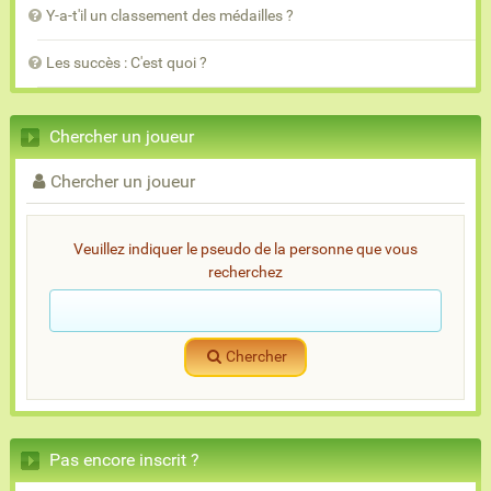
Y-a-t'il un classement des médailles ?
Les succès : C'est quoi ?
Chercher un joueur
Chercher un joueur
Veuillez indiquer le pseudo de la personne que vous
recherchez
Chercher
Pas encore inscrit ?