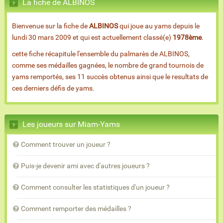
La fiche de ALBINOS
Bienvenue sur la fiche de
ALBINOS
qui joue au yams depuis le
lundi 30 mars 2009 et qui est actuellement classé(e)
1978ème
.
cette fiche récapitule l'ensemble du palmarès de ALBINOS,
comme ses médailles gagnées, le nombre de grand tournois de
yams remportés, ses 11 succès obtenus ainsi que le resultats de
ces derniers défis de yams.
Les joueurs sur Miam-Yams
Comment trouver un joueur ?
Puis-je devenir ami avec d'autres joueurs ?
Comment consulter les statistiques d'un joueur ?
Comment remporter des médailles ?