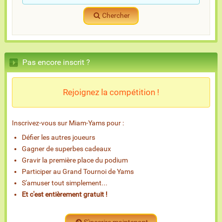
Chercher
Pas encore inscrit ?
Rejoignez la compétition !
Inscrivez-vous sur Miam-Yams pour :
Défier les autres joueurs
Gagner de superbes cadeaux
Gravir la première place du podium
Participer au Grand Tournoi de Yams
S'amuser tout simplement...
Et c'est entièrement gratuit !