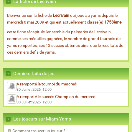
La fiche de Lecrivain
Bienvenue sur la fiche de
Lecrivain
qui joue au yams depuis le
mercredi 6 mai 2009 et qui est actuellement classé(e)
1758ème
.
cette fiche récapitule l'ensemble du palmarès de Lecrivain,
comme ses médailles gagnées, le nombre de grand tournois de
yams remportés, ses 13 succès obtenus ainsi que le resultats de
ces derniers défis de yams.
Derniers faits de jeu
A remporté le tournoi du mercredi
30 Juillet 2026, 12:00
A remporté le succès Champion du mercredi
30 Juillet 2026, 12:00
Les joueurs sur Miam-Yams
Comment trouver un joueur ?