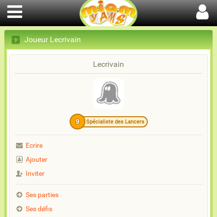
Joueur Lecrivain
Lecrivain
9
Spécialiste des Lancers
Ecrire
Ajouter
Inviter
Ses parties
Ses défis