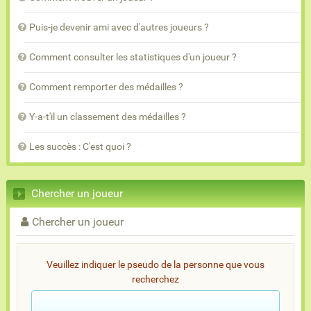
Puis-je devenir ami avec d'autres joueurs ?
Comment consulter les statistiques d'un joueur ?
Comment remporter des médailles ?
Y-a-t'il un classement des médailles ?
Les succès : C'est quoi ?
Chercher un joueur
Chercher un joueur
Veuillez indiquer le pseudo de la personne que vous
recherchez