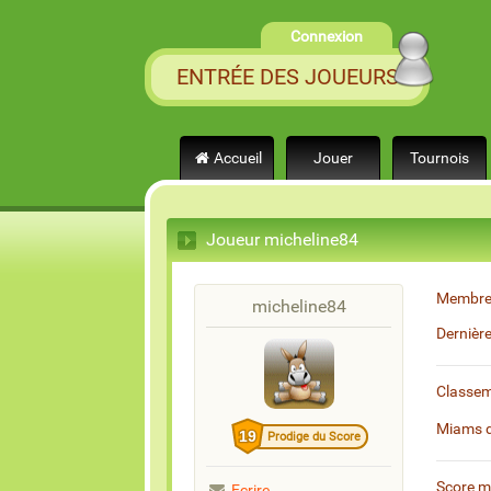
Connexion
ENTRÉE DES JOUEURS
Accueil
Jouer
Tournois
Joueur micheline84
Membre
micheline84
Dernièr
Classe
Miams 
19
Prodige du Score
Score 
Ecrire