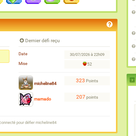
Dernier défi reçu
Date
30/07/2026 à 22h09
Mise
52
323
Points
micheline84
207
points
mamado
connecté pour défier micheline84