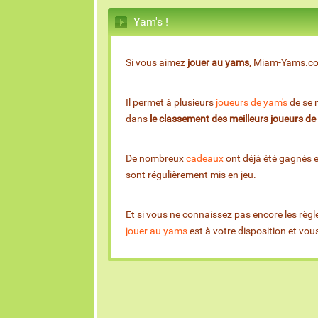
Yam's !
Si vous aimez
jouer au yams
, Miam-Yams.com 
Il permet à plusieurs
joueurs de yam's
de se m
dans
le classement des meilleurs joueurs d
De nombreux
cadeaux
ont déjà été gagnés 
sont régulièrement mis en jeu.
Et si vous ne connaissez pas encore les règl
jouer au yams
est à votre disposition et vo