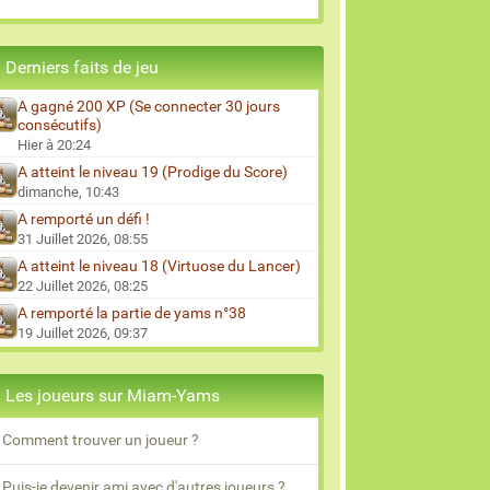
Derniers faits de jeu
A gagné 200 XP (Se connecter 30 jours
consécutifs)
Hier à 20:24
A atteint le niveau 19 (Prodige du Score)
dimanche, 10:43
A remporté un défi !
31 Juillet 2026, 08:55
A atteint le niveau 18 (Virtuose du Lancer)
22 Juillet 2026, 08:25
A remporté la partie de yams n°38
19 Juillet 2026, 09:37
Les joueurs sur Miam-Yams
Comment trouver un joueur ?
Puis-je devenir ami avec d'autres joueurs ?