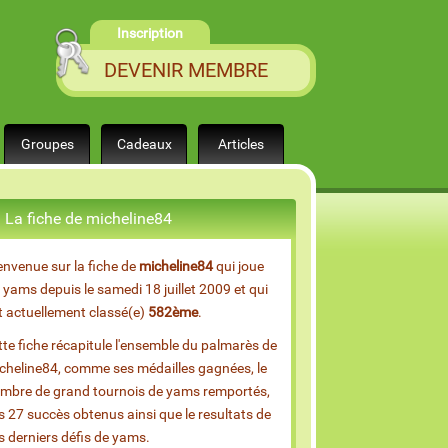
Inscription
DEVENIR MEMBRE
Groupes
Cadeaux
Articles
La fiche de micheline84
envenue sur la fiche de
micheline84
qui joue
 yams depuis le samedi 18 juillet 2009 et qui
t actuellement classé(e)
582ème
.
tte fiche récapitule l'ensemble du palmarès de
cheline84, comme ses médailles gagnées, le
mbre de grand tournois de yams remportés,
s 27 succès obtenus ainsi que le resultats de
s derniers défis de yams.