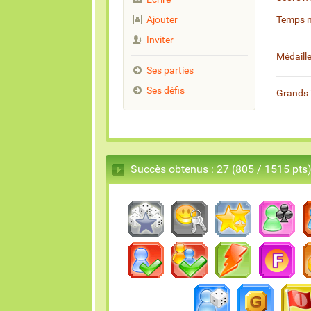
Ajouter
Temps 
Inviter
Médaill
Ses parties
Ses défis
Grands 
Succès obtenus : 27 (805 / 1515 pts