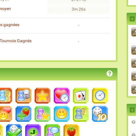
moyen
3m 26s
es gagnées
-
Tournois Gagnés
-
)