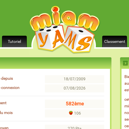
Tutoriel
Classement
Bi
 depuis
18/07/2009
au
e connexion
07/08/2026
es
ce
ment
582ème
mi
du mois
no
106
se
ce
moyen
270 Pts