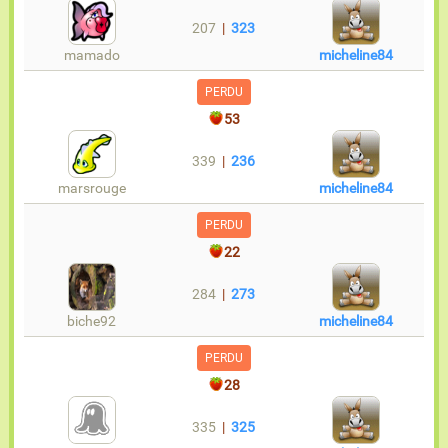
207
|
323
mamado
micheline84
PERDU
53
339
|
236
marsrouge
micheline84
PERDU
22
284
|
273
biche92
micheline84
PERDU
28
335
|
325