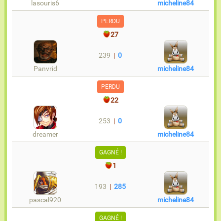
lasouris6
micheline84
PERDU
27
239
|
0
Panvrid
micheline84
PERDU
22
253
|
0
dreamer
micheline84
GAGNÉ !
1
193
|
285
pascal920
micheline84
GAGNÉ !