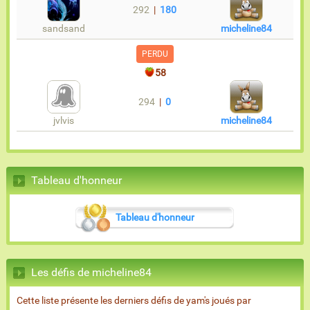
292
|
180
sandsand
micheline84
PERDU
58
294
|
0
jvlvis
micheline84
Tableau d'honneur
Tableau d'honneur
Les défis de micheline84
Cette liste présente les derniers défis de yam's joués par