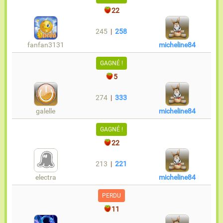
22
245
|
258
fanfan3131
micheline84
GAGNÉ !
5
274
|
333
galelle
micheline84
GAGNÉ !
22
213
|
221
electra
micheline84
PERDU
11