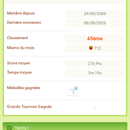
Membre depuis
29/09/2009
Dernière connexion
08/08/2026
Classement
45ème
Miams du mois
712
Score moyen
276 Pts
Temps moyen
3m 19s
Médailles gagnées
1
Grands Tournois Gagnés
-
Yam's !