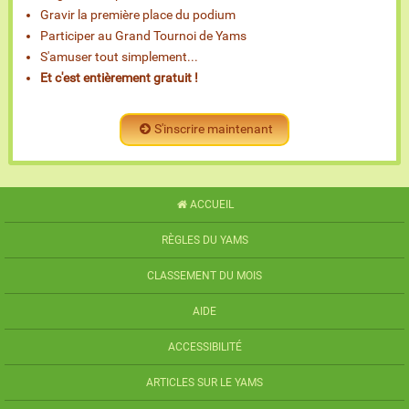
Gravir la première place du podium
Participer au Grand Tournoi de Yams
S'amuser tout simplement...
Et c'est entièrement gratuit !
S'inscrire maintenant
ACCUEIL
RÈGLES DU YAMS
CLASSEMENT DU MOIS
AIDE
ACCESSIBILITÉ
ARTICLES SUR LE YAMS