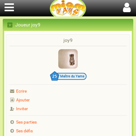
Joueur joy9
joy9
25
Maître du Yams
Ecrire
Ajouter
Inviter
Ses parties
Ses défis