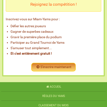
Rejoignez la compétition !
Inscrivez-vous sur Miam-Yams pour :
Défier les autres joueurs
Gagner de superbes cadeaux
Gravir la première place du podium
Participer au Grand Tournoi de Yams
S'amuser tout simplement...
Et c'est entièrement gratuit !
S'inscrire maintenant
ACCUEIL
RÈGLES DU YAMS
CLASSEMENT DU MOIS