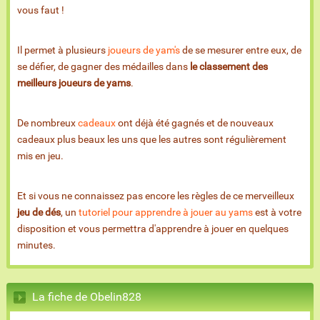
vous faut !
Il permet à plusieurs
joueurs de yam's
de se mesurer entre eux, de
se défier, de gagner des médailles dans
le classement des
meilleurs joueurs de yams
.
De nombreux
cadeaux
ont déjà été gagnés et de nouveaux
cadeaux plus beaux les uns que les autres sont régulièrement
mis en jeu.
Et si vous ne connaissez pas encore les règles de ce merveilleux
jeu de dés
, un
tutoriel pour apprendre à jouer au yams
est à votre
disposition et vous permettra d'apprendre à jouer en quelques
minutes.
La fiche de Obelin828