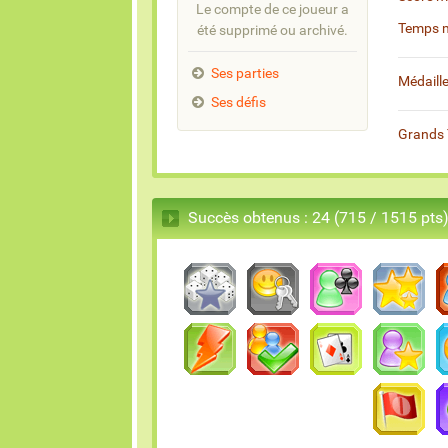
Le compte de ce joueur a
Temps 
été supprimé ou archivé.
Ses parties
Médaill
Ses défis
Grands 
Succès obtenus : 24 (715 / 1515 pts