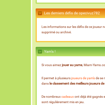
Les derniers défis de opecivuz782
Les informations sur les défis de ce joueur n
supprimé ou archivé.
Yam's !
Si vous aimez
jouer au yams
, Miam-Yams.com 
Il permet à plusieurs
joueurs de yam's
de se m
dans
le classement des meilleurs joueurs d
De nombreux
cadeaux
ont déjà été gagnés 
sont régulièrement mis en jeu.