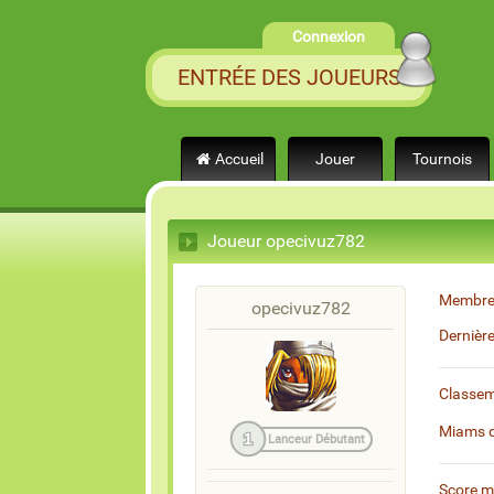
Connexion
ENTRÉE DES JOUEURS
Accueil
Jouer
Tournois
Joueur opecivuz782
Membre
opecivuz782
Dernièr
Classe
Miams 
1
Lanceur Débutant
Score 