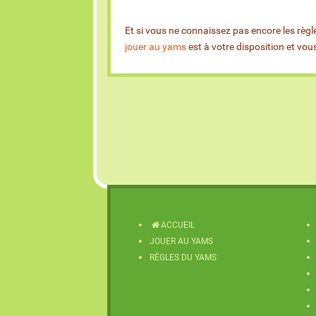
Et si vous ne connaissez pas encore les règl
jouer au yams
est à votre disposition et vo
ACCUEIL
JOUER AU YAMS
RÈGLES DU YAMS