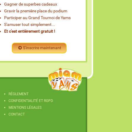
Gagner de superbes cadeaux
Gravir la première place du podium
Participer au Grand Tournoi de Yams
S'amuser tout simplement...
Et c'est entièrement gratuit !
S'inscrire maintenant
RÉGLEMENT
CONFIDENTIALITÉ ET RGPD
MENTIONS LÉGALES
CONTACT