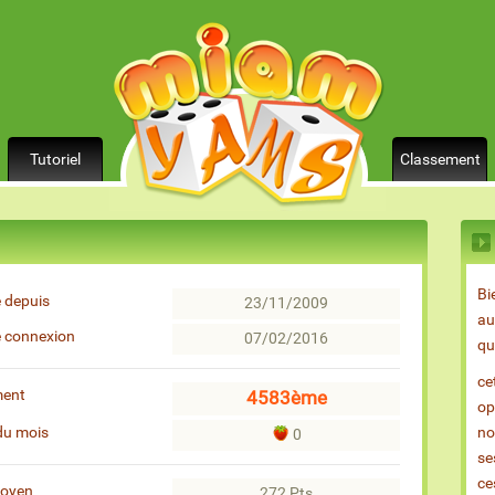
Tutoriel
Classement
Bi
 depuis
23/11/2009
au
e connexion
07/02/2016
qu
ce
ment
4583ème
op
du mois
no
0
se
ce
moyen
272 Pts