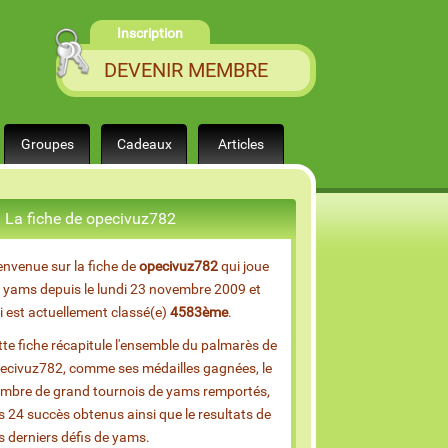
Inscription
DEVENIR MEMBRE
Groupes
Cadeaux
Articles
La fiche de opecivuz782
envenue sur la fiche de
opecivuz782
qui joue
 yams depuis le lundi 23 novembre 2009 et
i est actuellement classé(e)
4583ème
.
tte fiche récapitule l'ensemble du palmarès de
ecivuz782, comme ses médailles gagnées, le
mbre de grand tournois de yams remportés,
s 24 succès obtenus ainsi que le resultats de
s derniers défis de yams.