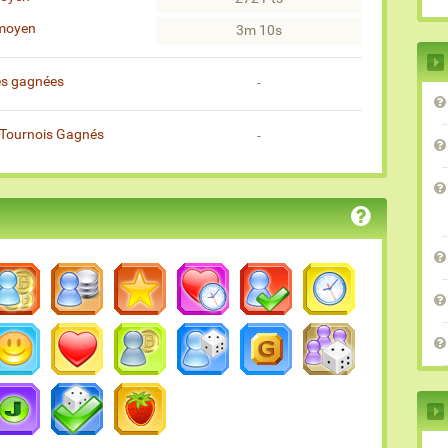
moyen
3m 10s
es gagnées
-
Tournois Gagnés
-
)