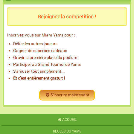
Rejoignez la compétition !
Inscrivez-vous sur Miam-Yams pour :
Défier les autres joueurs
Gagner de superbes cadeaux
Gravir la première place du podium
Participer au Grand Tournoi de Yams
S'amuser tout simplement...
Et c'est entièrement gratuit !
S'inscrire maintenant
ACCUEIL
RÈGLES DU YAMS