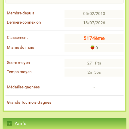
Membre depuis
05/02/2010
Dernière connexion
18/07/2026
Classement
5174ème
Miams du mois
0
Score moyen
271 Pts
Temps moyen
2m 55s
Médailles gagnées
-
Grands Tournois Gagnés
-
Yam's !