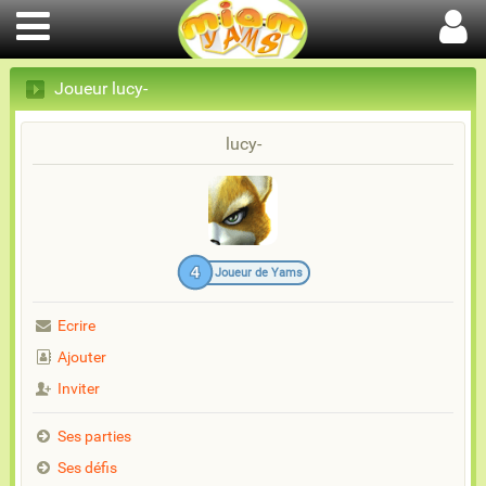
Joueur lucy-
lucy-
4
Joueur de Yams
Ecrire
Ajouter
Inviter
Ses parties
Ses défis