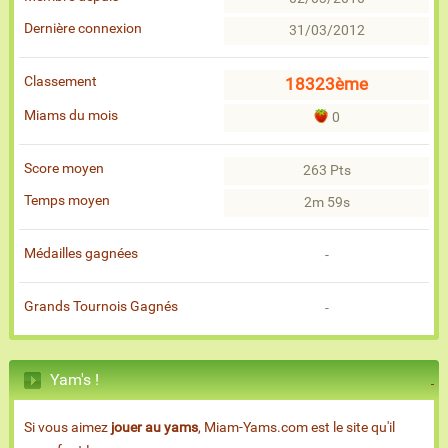
Dernière connexion
31/03/2012
Classement
18323ème
Miams du mois
0
Score moyen
263 Pts
Temps moyen
2m 59s
Médailles gagnées
-
Grands Tournois Gagnés
-
Yam's !
Si vous aimez
jouer au yams
, Miam-Yams.com est le site qu'il