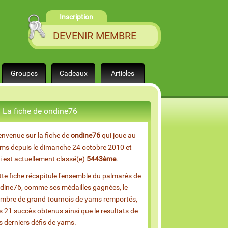
Inscription
DEVENIR MEMBRE
Groupes
Cadeaux
Articles
La fiche de ondine76
envenue sur la fiche de
ondine76
qui joue au
ms depuis le dimanche 24 octobre 2010 et
i est actuellement classé(e)
5443ème
.
tte fiche récapitule l'ensemble du palmarès de
dine76, comme ses médailles gagnées, le
mbre de grand tournois de yams remportés,
s 21 succès obtenus ainsi que le resultats de
s derniers défis de yams.