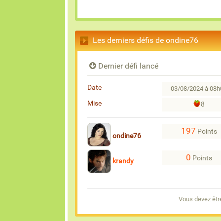
Les derniers défis de ondine76
Dernier défi lancé
Date
03/08/2024 à 08h
Mise
8
197
Points
ondine76
0
Points
krandy
Vous devez êtr