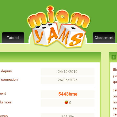
Tutoriel
Classement
Bi
 depuis
24/10/2010
ya
e connexion
26/06/2026
qu
ce
ment
5443ème
on
du mois
no
0
se
ce
moyen
261 Pts