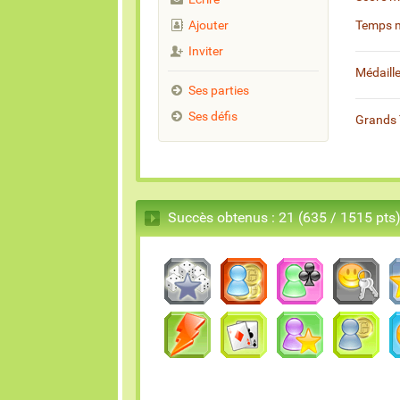
Ajouter
Temps 
Inviter
Médaill
Ses parties
Ses défis
Grands 
Succès obtenus : 21 (635 / 1515 pts