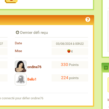
Dernier défi reçu
Date
07
03/08/2024 à 00h22
Mise
4
330
Points
ondine76
224
points
Bello1
e connecté pour défier ondine76