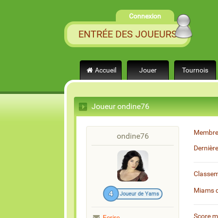
Connexion
ENTRÉE DES JOUEURS
Accueil
Jouer
Tournois
Joueur ondine76
Membre
ondine76
Dernièr
Classe
Miams 
4
Joueur de Yams
Score 
Ecrire