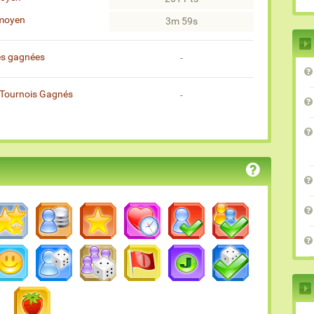
moyen
3m 59s
es gagnées
-
Tournois Gagnés
-
)