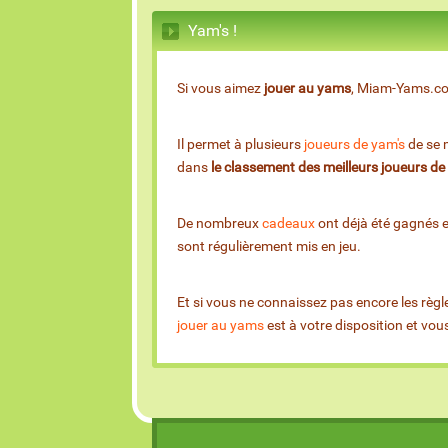
Yam's !
Si vous aimez
jouer au yams
, Miam-Yams.com 
Il permet à plusieurs
joueurs de yam's
de se m
dans
le classement des meilleurs joueurs d
De nombreux
cadeaux
ont déjà été gagnés 
sont régulièrement mis en jeu.
Et si vous ne connaissez pas encore les règl
jouer au yams
est à votre disposition et vo