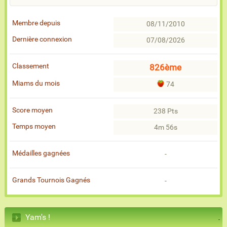
Membre depuis
08/11/2010
Dernière connexion
07/08/2026
Classement
826ème
Miams du mois
74
Score moyen
238 Pts
Temps moyen
4m 56s
Médailles gagnées
-
Grands Tournois Gagnés
-
Yam's !