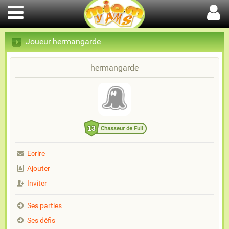
Joueur hermangarde
hermangarde
13
Chasseur de Full
Ecrire
Ajouter
Inviter
Ses parties
Ses défis