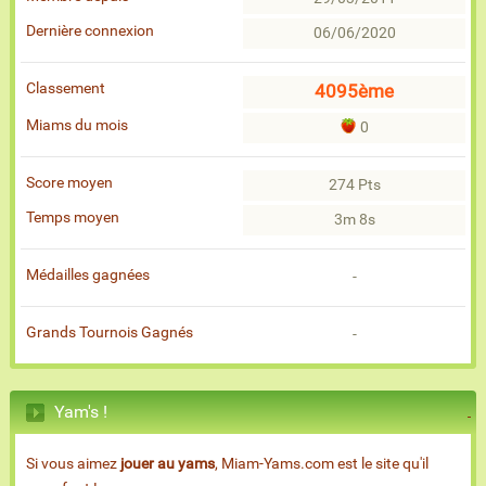
Dernière connexion
06/06/2020
Classement
4095ème
Miams du mois
0
Score moyen
274 Pts
Temps moyen
3m 8s
Médailles gagnées
-
Grands Tournois Gagnés
-
Yam's !
Si vous aimez
jouer au yams
, Miam-Yams.com est le site qu'il