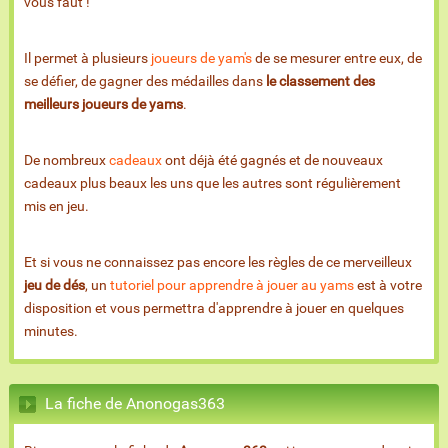
vous faut !
Il permet à plusieurs
joueurs de yam's
de se mesurer entre eux, de
se défier, de gagner des médailles dans
le classement des
meilleurs joueurs de yams
.
De nombreux
cadeaux
ont déjà été gagnés et de nouveaux
cadeaux plus beaux les uns que les autres sont régulièrement
mis en jeu.
Et si vous ne connaissez pas encore les règles de ce merveilleux
jeu de dés
, un
tutoriel pour apprendre à jouer au yams
est à votre
disposition et vous permettra d'apprendre à jouer en quelques
minutes.
La fiche de Anonogas363