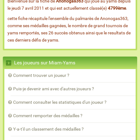
Bienvenue sur la fiche de
Anonogas363
qui joue au yams depuis
le jeudi 7 avril 2011 et qui est actuellement classé(e)
4799ème
.
cette fiche récapitule l'ensemble du palmarès de Anonogas363,
comme ses médailles gagnées, le nombre de grand tournois de
yams remportés, ses 26 succès obtenus ainsi que le resultats de
ces derniers défis de yams.
Les joueurs sur Miam-Yams
Comment trouver un joueur ?
Puis-je devenir ami avec d'autres joueurs ?
Comment consulter les statistiques d'un joueur ?
Comment remporter des médailles ?
Y-a-t'il un classement des médailles ?